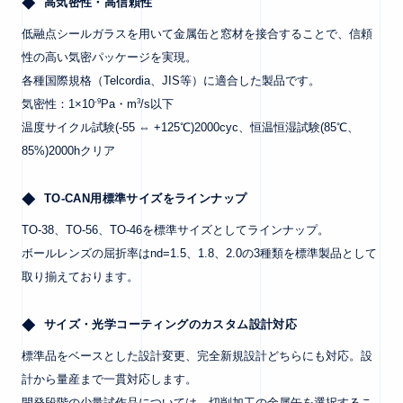
高気密性・高信頼性
低融点シールガラスを用いて金属缶と窓材を接合することで、信頼
性の高い気密パッケージを実現。
各種国際規格（Telcordia、JIS等）に適合した製品です。
-9
3
気密性：1×10
Pa・m
/s以下
温度サイクル試験(-55 ⇔ +125℃)2000cyc、恒温恒湿試験(85℃、
85%)2000hクリア
TO-CAN用標準サイズをラインナップ
TO-38、TO-56、TO-46を標準サイズとしてラインナップ。
ボールレンズの屈折率はnd=1.5、1.8、2.0の3種類を標準製品として
取り揃えております。
サイズ・光学コーティングのカスタム設計対応
標準品をベースとした設計変更、完全新規設計どちらにも対応。設
計から量産まで一貫対応します。
開発段階の少量試作品については、切削加工の金属缶を選択するこ